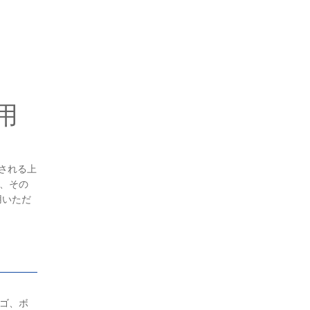
用
用される上
、その
用いただ
ゴ、ボ