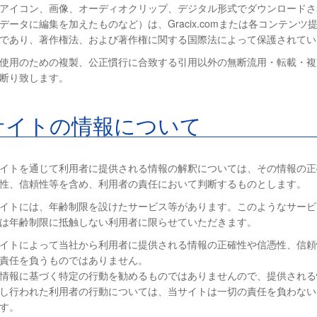
アイコン、画像、オーディオクリップ、デジタル形式でダウンロードさ
データに編集を加えたものなど）は、Gracix.comまたは各コンテンツ
であり、著作権法、および著作権に関する国際法によって保護されてい
使用のための複製、公正慣行に合致する引用以外の無断流用・転載・複
断り致します。
サイトの情報について
イトを通じて利用者に提供される情報の解釈については、その情報の正
性、信頼性等を含め、利用者の責任において判断するものとします。
イトには、年齢制限を設けたサービス等があります。このようなサービ
は年齢制限に抵触しない利用者に限らせていただきます。
イトによって当社から利用者に提供される情報の正確性や信憑性、信頼
責任を負うものではありません。
情報に基づく特定の行動を勧めるものではありませんので、提供される
し行われた利用者の行動については、当サイトは一切の責任を負わない
す。