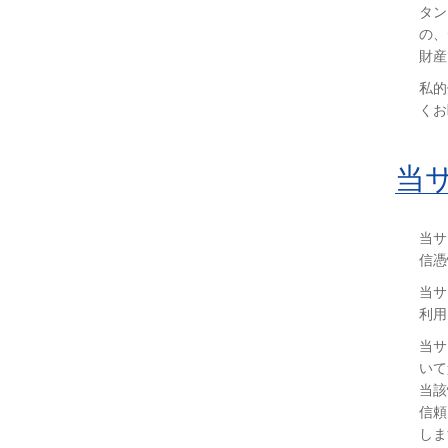
タン
の、
財産
私的
くお
当
当サ
信憑
当サ
利用
当サ
いて
当該
信頼
しま