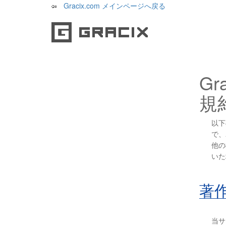
Gracix.com メインページへ戻る
G
規
以下
で、
他の
いた
著
当サ